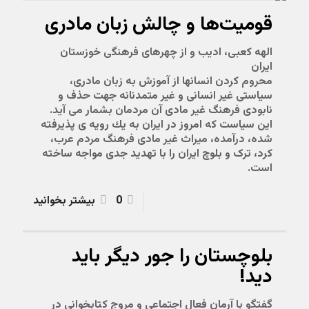
قومیت‌ها و چالش زبان مادری
الهه کعبی، ادیب و از چهرهای فرهنگی خوزستان
ایران
محروم كردن انسانها از آموزش به زبان مادری،
سياستى غير انسانى و غير متمدنانه جهت حذف و
نابودى فرهنگ غير مادى آن مردمان بشمار مى آيد.
اين سياست كه امروز در ايران به يك رويه ى پذيرفته
شده، درآمده، ميراث غير مادى فرهنگ مردم عرب،
کرد، ترک و بلوچ ایران را با تهديد جدى مواجه ساخته
است.
0
بیشتر بخوانید
بلوچستان را جور دیگر باید
دید!
گفتگو با آرمان فعال اجتماعی و مروج کتابخوانی در