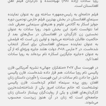
رویا سادات (زادهٔ ۱۹۸۱) تهیه‌کننده و کارگردان فیلم اهل
افغانستان است.
فیلم «نامه‌ای به رئیس‌جمهور» ساخته وی به عنوان نماینده
سینمای افغانستان در بخش بهترین فیلم خارجی نودمین دوره
جوایز اسکار به آکادمی علوم و هنرهای سینمایی معرفی شد،
اما نتوانست نامزد این بخش شود. رویا سادات به عنوان
نخستین زن کارگردان در افغانستان در سال‌های بعد از
حاکمیت طالبان شناخته می‌شود و اولین زنی است که فیلمش
به عنوان نماینده سینمای افغانستان برای اسکار انتخاب
شده‌است. در ۲ مارس ۲۰۱۸، دولت هلند جایزه ویژه‌ای که از آن
به عنوان «جایزه جایگزین اسکار» نام برده‌اند به رویا سادات
اهدا کرد.
در فهرست سال ۲۰۱۷ «متفکران جهانی» نشریه آمریکایی فارن
پالیسی نام رویا سادات، هم قرار داده شده‌است. فارن پالیسی
دلیل جا دادن نام سادات در این فهرست را «آوردن داستان زنان
افغان روی پرده سینما» اعلام کرده‌است. فارن پالیسی
نوشته‌است که خانم سادات امروز یکی از شناخته‌شده‌ترین
کارگردان‌های افغان و یکی از روایت‌گران پیشتاز داستان زنان
جامعه‌ای است که زنان در آن هنوز زیردست محسوب
می‌شوند.