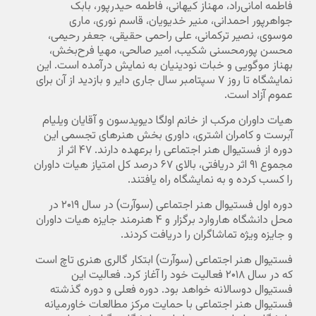
فاطمه امانی‌راد، مهناز کیهانی، فاطمه حیدرپور، بابک
جواهرپور احمدانی، منیر خدیویان، قاسم نوری، ماری
موسوی، نصیر ترکمانی، علی راحمی حقیقی، جعفر رحیمی،
محسن پورمحسنی شکیب، امیر صالحی، مهیا فرح‌بخش،
بهناز موگویی و خبات نودینیان به نمایش در‌آمده است. این
نمایشگاه تا روز ۷ سپتامبر سال جاری دایر و بازدید از آن برای
عموم آزاد است.
هیات داوران مرکب از خانم اولگا دیویدسون و آقایان ویلیام
آبرست و کامران اشتری، داوری بخش هنرهای تجسمی این
دوره از فستیوال هنر اجتماعی را برعهده دارند. ۴۷ اثر از
مجموع ۹۱ اثر دریافتی، بالای ۶۷ درصد کل امتیاز هیات داوران
را کسب کرده و به نمایشگاه راه یافتند.
دوره اول فستیوال هنر اجتماعی (سوآرت) در سال ۲۰۱۹ در
محل دانشگاه هاروارد برگزار و ۴ هنرمند جایزه هیات داوران
و جایزه ویژه تماشاگران را دریافت کردند.
فستیوال هنر اجتماعی (سوآرت) ابتکار گالری هنری تاچ است
که در سال ۲۰۱۸ فعالیت خود را آغاز کرد. فعالیت این
فستیوال دوسالانه خواهد بود. دوره فعلی و دوره گذشته
فستیوال هنر اجتماعی با حمایت مرکز مطالعات خاورمیانه