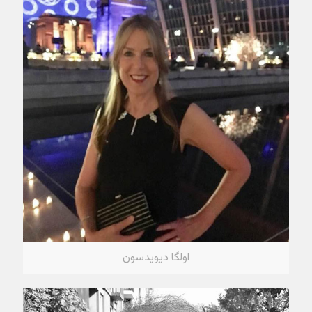
اولگا دیویدسون