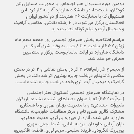
دومین دوره فستیوال هنر اجتماعی با محوریت مسایل زنان،
کودکان، اقلیت‌ها، در دانشگاه هاروارد آغاز به کار کرد. این
فستیوال که با مشارکت ۳۶ هنرمند از دو کشور ایران و
افغانستان برگزار می‌شود، در ۴ رشته نقاشی، عکاسی، گرافیک
و دیجیتال آرت و فیلم کوتاه فعالیت دارد.
مراسم افتتاحیه بخش هنرهای تجسمی روز جمعه دهم ماه
ژوئن ۲۰۲۲ از ساعت ۵ تا ۸ شب به وقت شرق آمریکا، در
دانشگاه هاروارد در ایالت ماساچوست برگزار و منتخبین
معرفی خواهند شد.
از مجموع آثار راه‌یافته، ۳ اثر در بخش نقاشی و ۲ اثر در بخش
عکاسی کاندیدای دریافت جایزه بهترین اثر شده‌اند. در بخش
گرافیک و دیجیتال آرت اثری واجد دریافت جایزه نشده است.
در نمایشگاه هنرهای تجسمی فستیوال هنر اجتماعی
(سوآرت ۲۰۲۲) که با عنوان «صداهای شنیده نشده؛ بازیگران
تغییرات اجتماعی» و با مدیریت پژمان تهوری و با همکاری
مشترک گالری هنری تاچ و مرکز مطالعات خاورمیانه دانشگاه
هاروارد دایر شده، آثاری از فیروزه برزگری، حدیث جعفری،
باران آریایی جاویدان، پروانه بابایی، شیما نجفی، مهری
پوربزرگ لنگرودی، فریده سلیمی، مریم لوری، فاطمه آقاکبیری،